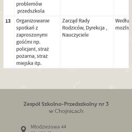
problemów
przedszkola
13
Organizowanie
Zarząd Rady
Wedłu
spotkań z
Rodziców, Dyrekcja ,
możliw
zaproszonymi
Nauczyciele
gośćmi np.
policjant, straż
pożarna, straż
miejska itp.
Zespół Szkolno-Przedszkolny nr 3
w Chojnicach
Młodzieżowa 44