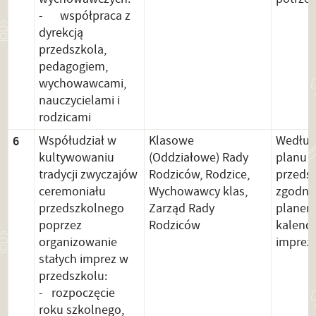
- współpraca z
dyrekcją
przedszkola,
pedagogiem,
wychowawcami,
nauczycielami i
rodzicami
6
Współudział w
Klasowe
Wedłu
kultywowaniu
(Oddziałowe) Rady
planu 
tradycji zwyczajów
Rodziców, Rodzice,
przeds
ceremoniału
Wychowawcy klas,
zgodnie
przedszkolnego
Zarząd Rady
planem
poprzez
Rodziców
kalend
organizowanie
imprez
stałych imprez w
przedszkolu:
- rozpoczęcie
roku szkolnego,