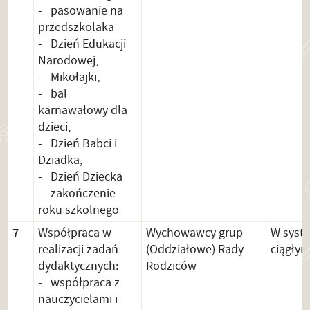
- pasowanie na
przedszkolaka
- Dzień Edukacji
Narodowej,
- Mikołajki,
- bal
karnawałowy dla
dzieci,
- Dzień Babci i
Dziadka,
- Dzień Dziecka
- zakończenie
roku szkolnego
7
Współpraca w
Wychowawcy grup
W syst
realizacji zadań
(Oddziałowe) Rady
ciągły
dydaktycznych:
Rodziców
- współpraca z
nauczycielami i