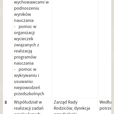
wychowawcami w
podnoszeniu
wyników
nauczania
- pomoc w
organizacji
wycieczek
związanych z
realizacją
programów
nauczania
- pomoc w
wykrywaniu i
usuwaniu
niepowodzeń
przedszkolnych
8
Współudział w
Zarząd Rady
Wedłu
realizacji zadań
Rodziców, dyrekcja
potrze