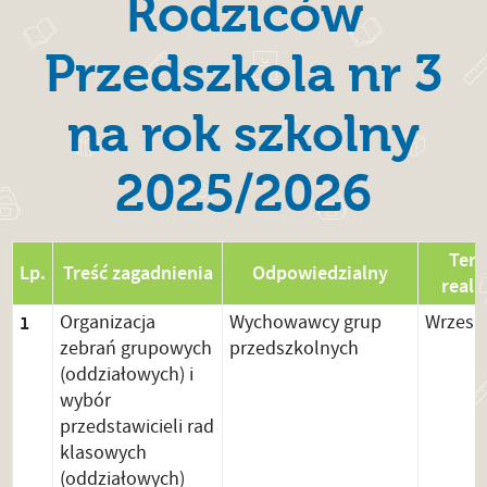
Rodziców
Przedszkola nr 3
na rok szkolny
2025/2026
Ter
Lp.
Treść zagadnienia
Odpowiedzialny
realiz
1
Organizacja
Wychowawcy grup
Wrzesi
zebrań grupowych
przedszkolnych
(oddziałowych) i
wybór
przedstawicieli rad
klasowych
(oddziałowych)