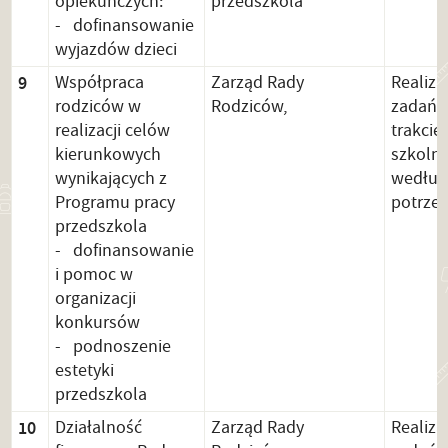
opiekuńczych:
przedszkola
- dofinansowanie
wyjazdów dzieci
9
Współpraca
Zarząd Rady
Realiza
rodziców w
Rodziców,
zadań 
realizacji celów
trakcie
kierunkowych
szkolne
wynikających z
według
Programu pracy
potrze
przedszkola
- dofinansowanie
i pomoc w
organizacji
konkursów
- podnoszenie
estetyki
przedszkola
10
Działalność
Zarząd Rady
Realiza