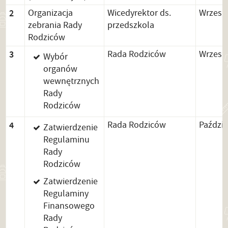
2
Organizacja
Wicedyrektor ds.
Wrzesi
zebrania Rady
przedszkola
Rodziców
3
Rada Rodziców
Wrzesi
Wybór
organów
wewnętrznych
Rady
Rodziców
4
Rada Rodziców
Paździe
Zatwierdzenie
Regulaminu
Rady
Rodziców
Zatwierdzenie
Regulaminy
Finansowego
Rady