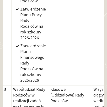
Rodziców
Zatwierdzenie
Planu Pracy
Rady
Rodziców na
rok szkolny
2025/2026
Zatwierdzenie
Planu
Finansowego
Rady
Rodziców na
rok szkolny
2025/2026
5
Współudział Rady
Klasowe
W syst
Rodziców w
(Oddziałowe) Rady
ciągłym
realizacji zadań
Rodziców
według
wychowawczych:
potrze