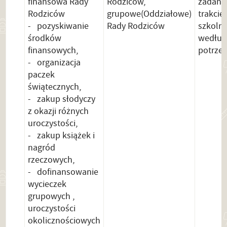
finansowa Rady
Rodziców,
zadań 
Rodziców
grupowe(Oddziałowe)
trakcie
- pozyskiwanie
Rady Rodziców
szkolne
środków
według
finansowych,
potrze
- organizacja
paczek
świątecznych,
- zakup słodyczy
z okazji różnych
uroczystości,
- zakup książek i
nagród
rzeczowych,
- dofinansowanie
wycieczek
grupowych ,
uroczystości
okolicznościowych