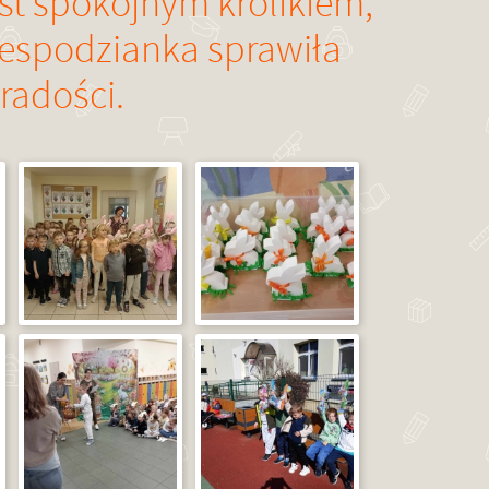
est spokojnym królikiem,
niespodzianka sprawiła
radości.