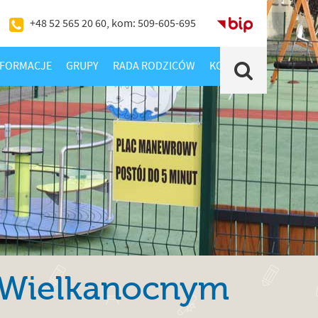
+48 52 565 20 60, kom: 509-605-695
BIP
NFORMACJE
GRUPY
RADA RODZICÓW
KONTAKT
Szukaj
 Wielkanocnym