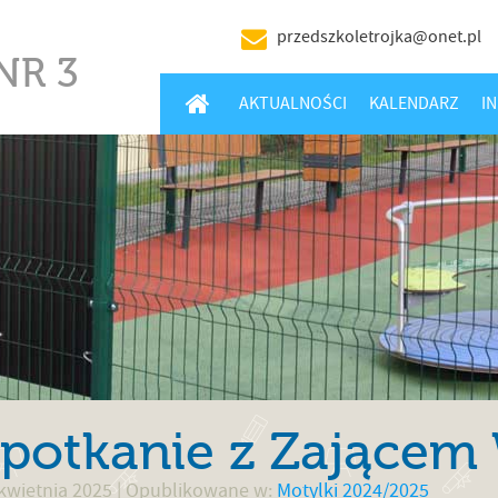
przedszkoletrojka@onet.pl
NR 3
HOME
AKTUALNOŚCI
KALENDARZ
I
potkanie z Zającem
kwietnia 2025
| Opublikowane w:
Motylki 2024/2025