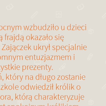
ocnym wzbudziło u dzieci
ą frajdą okazało się
Zajączek ukrył specjalnie
gromnym entuzjazmem i
stkie prezenty.
, który na długo zostanie
zkole odwiedził królik o
ora, którą charakteryzuje