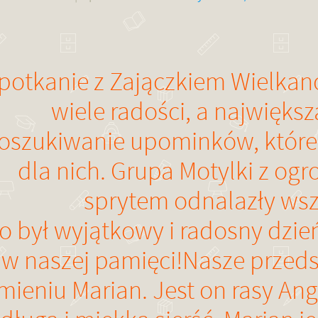
potkanie z Zajączkiem Wielkan
wiele radości, a największ
oszukiwanie upominków, które 
dla nich. Grupa Motylki z o
sprytem odnalazły wszy
o był wyjątkowy i radosny dzień
w naszej pamięci!
Nasze przeds
imieniu Marian. Jest on rasy Ang