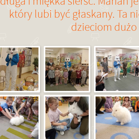
długa i miękka sierść. Marian j
który lubi być głaskany. Ta 
dzieciom dużo 