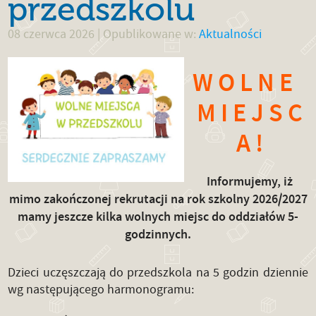
przedszkolu
08 czerwca 2026
| Opublikowane w:
Aktualności
W O L N E
M I E J S C
A !
Informujemy, iż
mimo zakończonej rekrutacji na rok szkolny 2026/2027
mamy jeszcze kilka wolnych miejsc do oddziałów 5-
godzinnych.
Dzieci uczęszczają do przedszkola na 5 godzin dziennie
wg następującego harmonogramu: