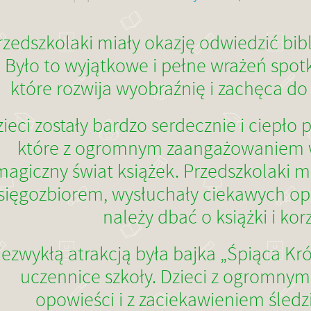
rzedszkolaki miały okazję odwiedzić bib
Było to wyjątkowe i pełne wrażeń spotk
które rozwija wyobraźnię i zachęca do 
ieci zostały bardzo serdecznie i ciepło p
które z ogromnym zaangażowaniem w
magiczny świat książek. Przedszkolaki m
sięgozbiorem, wysłuchały ciekawych opow
należy dbać o książki i korz
iezwykłą atrakcją była bajka „Śpiąca Kró
uczennice szkoły. Dzieci z ogromny
opowieści i z zaciekawieniem śledzi