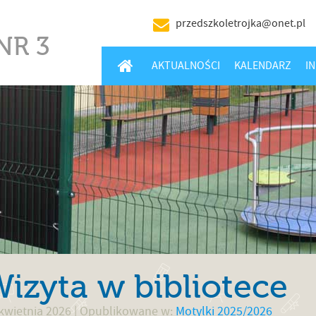
przedszkoletrojka@onet.pl
NR 3
HOME
AKTUALNOŚCI
KALENDARZ
I
izyta w bibliotece
kwietnia 2026
| Opublikowane w:
Motylki 2025/2026