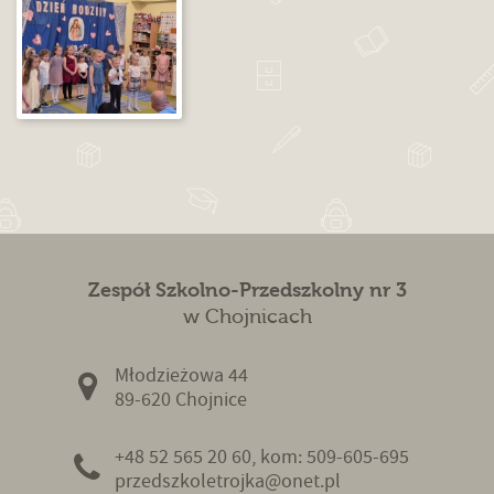
Zespół Szkolno-Przedszkolny nr 3
w Chojnicach
Młodzieżowa 44
89-620 Chojnice
+48 52 565 20 60, kom: 509-605-695
przedszkoletrojka@onet.pl