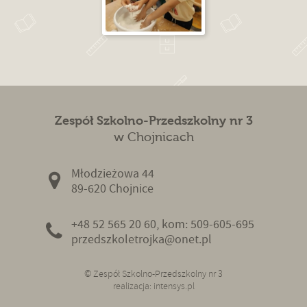
Zespół Szkolno-Przedszkolny nr 3
w Chojnicach
Młodzieżowa 44
89-620 Chojnice
+48 52 565 20 60, kom: 509-605-695
przedszkoletrojka@onet.pl
© Zespół Szkolno-Przedszkolny nr 3
realizacja:
intensys.pl