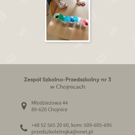
Zespół Szkolno-Przedszkolny nr 3
w Chojnicach
Młodzieżowa 44
89-620 Chojnice
+48 52 565 20 60, kom: 509-605-695
przedszkoletrojka@onet.pl